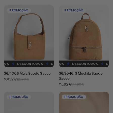
PROMOÇÃO
PROMOÇÃO
20
DESCONTO
%
DESCONTO
20
%
20
DESCONTO
%
DESCONTO
20
%
20
DESCONTO
%
DESCONTO
20
%
20
DESC
%
36/4006 Mala Suede Sacco
36/3046-S Mochila Suede
Sacco
101.52
€
126.90
€
115.92
€
144.90
€
PROMOÇÃO
PROMOÇÃO