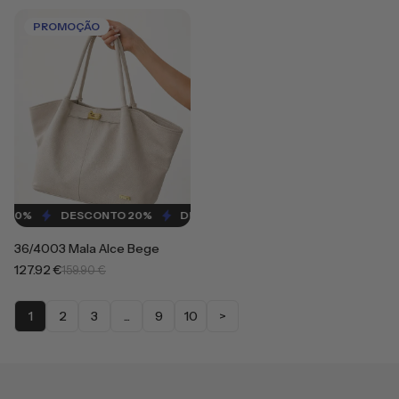
PROMOÇÃO
20
%
DESCONTO
20
%
DESCONTO
20
%
DESCONTO
20
%
36/4003 Mala Alce Bege
127.92
€
159.90
€
1
2
3
...
9
10
>