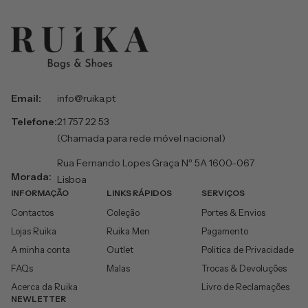
Email:
info@ruika.pt
Telefone:
21 757 22 53
(Chamada para rede móvel nacional)
Rua Fernando Lopes Graça Nº 5A 1600-067
Morada:
Lisboa
INFORMAÇÃO
LINKS RÁPIDOS
SERVIÇOS
Contactos
Coleção
Portes & Envios
Lojas Ruika
Ruika Men
Pagamento
A minha conta
Outlet
Politica de Privacidade
FAQs
Malas
Trocas & Devoluções
Acerca da Ruika
Livro de Reclamações
NEWLETTER