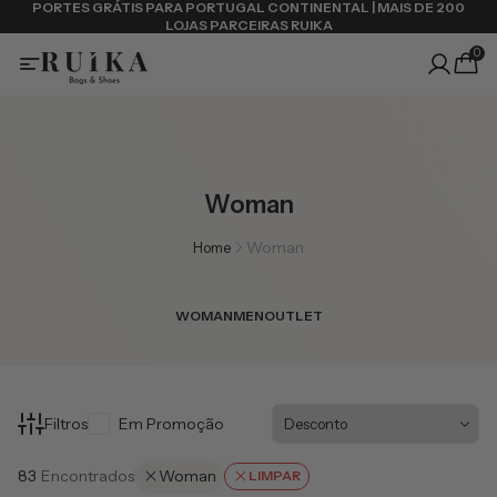
PORTES GRÁTIS PARA PORTUGAL CONTINENTAL | MAIS DE 200
LOJAS PARCEIRAS RUIKA
0
Woman
Woman
Home
WOMAN
MEN
OUTLET
Filtros
Em Promoção
83
Encontrados
Woman
LIMPAR