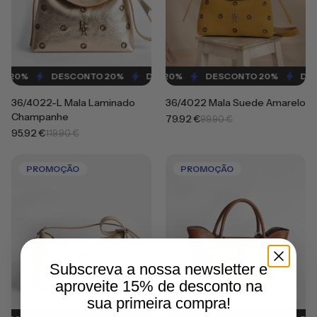
20
DESCONTO
%
DESCONTO
20
%
20
DESCONTO
%
DESCONTO
20
%
20
DESCONTO
%
DESCONTO
20
%
20
DES
%
36/4022-L Mala Laminado
36/4022 Mala Suede Amarelo
Champanhe
79.92
€
99.90
€
95.92
€
119.90
€
PROMOÇÃO
PROMOÇÃO
Subscreva a nossa newsletter e
aproveite 15% de desconto na
sua primeira compra!